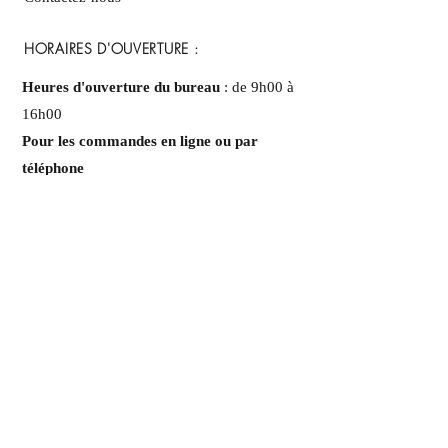
HORAIRES D'OUVERTURE :
Heures d'ouverture du bureau
: de 9h00 à
16h00
Pour les commandes en ligne ou par
téléphone
Du lundi au vendredi : de 9h00 à 21h00
Samedi : 9h00 - 21h00
Dimanche : 9h00 - 17h00
NUMÉRO DE
TÉLÉPHONE
+1-819-300-30-50
COURRIEL