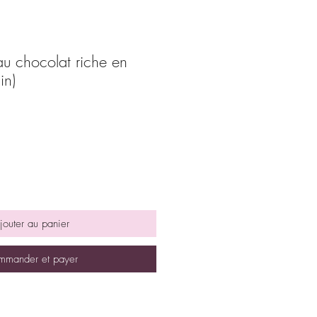
au chocolat riche en
in)
jouter au panier
mander et payer