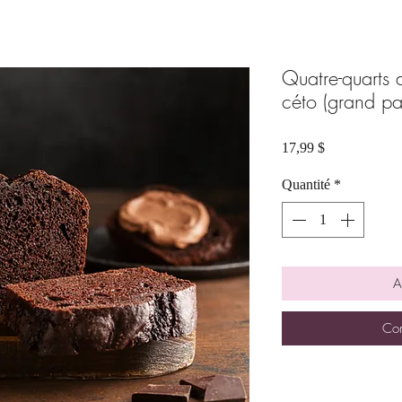
Quatre-quarts 
céto (grand pa
Prix
17,99 $
Quantité
*
A
Com